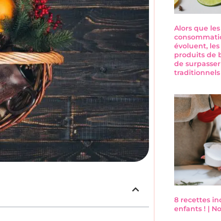
Alors que le
consommatio
évoluent, les
produits de 
de surpasser
traditionnel
8 recettes i
enfants ! | 