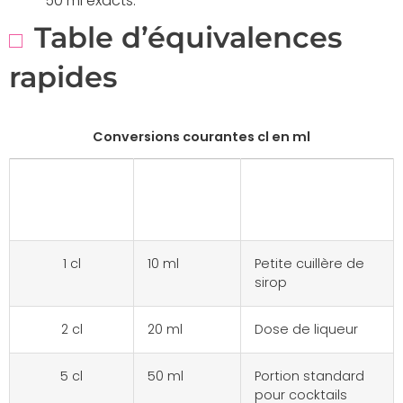
50 ml exacts.
Table d’équivalences
rapides
Conversions courantes cl en ml
Centilitres
Millilitres
Usage
(cl)
(ml)
typique
1 cl
10 ml
Petite cuillère de
sirop
2 cl
20 ml
Dose de liqueur
5 cl
50 ml
Portion standard
pour cocktails