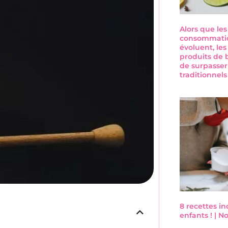
Alors que le
consommatio
évoluent, les
produits de 
de surpasser
traditionnel
8 recettes i
enfants ! | 