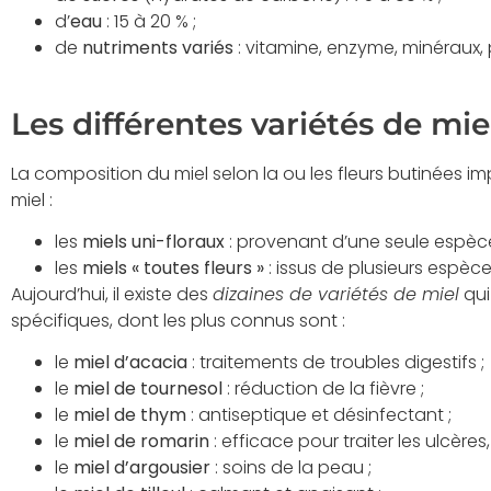
d’
eau
: 15 à 20 % ;
de
nutriments variés
: vitamine, enzyme, minéraux, 
Les différentes variétés de miel
La composition du miel selon la ou les fleurs butinées i
miel :
les
miels uni-floraux
: provenant d’une seule espèce 
les
miels « toutes fleurs »
: issus de plusieurs espèces
Aujourd’hui, il existe des
dizaines de variétés de miel
qui
spécifiques, dont les plus connus sont :
le
miel d’acacia
: traitements de troubles digestifs ;
le
miel de tournesol
: réduction de la fièvre ;
le
miel de thym
: antiseptique et désinfectant ;
le
miel de romarin
: efficace pour traiter les ulcères,
le
miel d’argousier
: soins de la peau ;