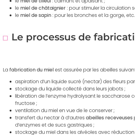
le
miel de tilleul
: calmant et apaisant ;
le
miel de châtaignier
: pour stimuler la circulation 
le
miel de sapin
: pour les bronches et la gorge, etc.
Le processus de fabricat
La
fabrication du miel
est assurée par les abeilles suivan
aspiration d’un liquide sucré (nectar) des fleurs par
stockage du liquide collecté dans leurs jabots ;
libération de l’enzyme hydrolysant le saccharose 
fructose ;
ventilation du miel en vue de le conserver ;
transfert du nectar à d’autres
abeilles receveuses
p
d’enzymes et de sucs gastriques ;
stockage du miel dans les alvéoles avec réduction 