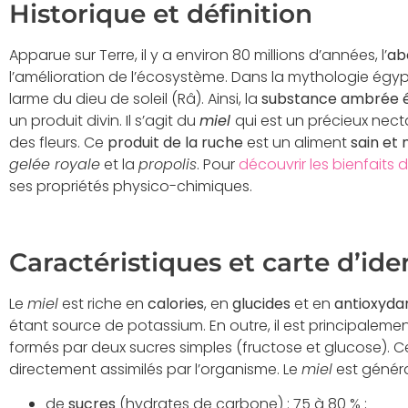
Historique et définition
Apparue sur Terre, il y a environ 80 millions d’années, l’
abe
l’amélioration de l’écosystème. Dans la mythologie égy
larme du dieu de soleil (Râ). Ainsi, la
substance ambrée él
un produit divin. Il s’agit du
miel
qui est un précieux necta
des fleurs. Ce
produit de la ruche
est un aliment
sain et 
gelée royale
et la
propolis
. Pour
découvrir les bienfaits 
ses propriétés physico-chimiques.
Caractéristiques et carte d’ide
Le
miel
est riche en
calories
, en
glucides
et en
antioxyda
étant source de potassium. En outre, il est principaleme
formés par deux sucres simples (fructose et glucose). Ce
directement assimilés par l’organisme. Le
miel
est génér
de
sucres
(hydrates de carbone) : 75 à 80 % ;