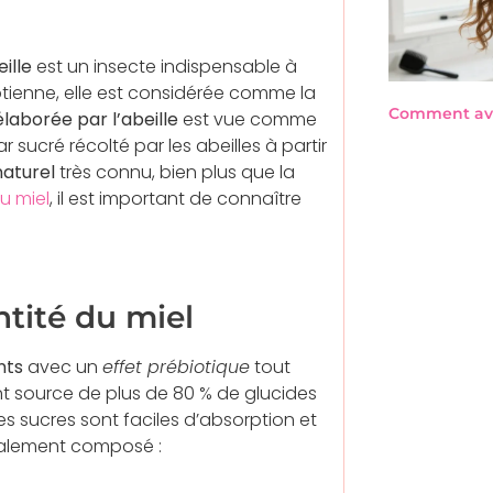
ille
est un insecte indispensable à
ptienne, elle est considérée comme la
Comment avo
aborée par l’abeille
est vue comme
r sucré récolté par les abeilles à partir
naturel
très connu, bien plus que la
du miel
, il est important de connaître
ntité du miel
nts
avec un
effet prébiotique
tout
nt source de plus de 80 % de glucides
s sucres sont faciles d’absorption et
alement composé :