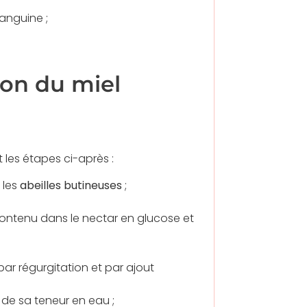
sanguine ;
ion du miel
t les étapes ci-après :
 les
abeilles butineuses
;
contenu dans le nectar en glucose et
ar régurgitation et par ajout
de sa teneur en eau ;