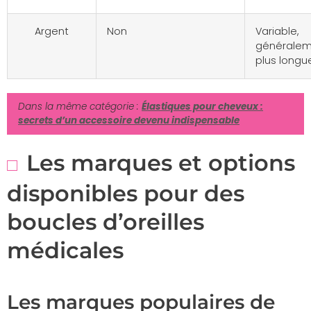
Argent
Non
Variable,
générale
plus longu
Dans la même catégorie :
Élastiques pour cheveux :
secrets d’un accessoire devenu indispensable
Les marques et options
disponibles pour des
boucles d’oreilles
médicales
Les marques populaires de