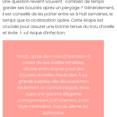
Une question revient souvent : combien de temps
garder ses boucles après un perçage ? Généralement,
il est conseillé de les porter entre six à huit semaines, le
temps que la cicatrisation opère. Cette étape est
cruciale pour assurer une bonne tenue du trou d’oreille
et éviter tout risque d’infection.
Sarah, après des mois d’hésitation à
cause de ses oreilles sensibles,
décide enfin d’opter pour des
boucles d’oreilles médicales. À sa
grande surprise, elle découvre non
seulement un confort inégalé, mais
aussi une gamme élégante
correspondant parfaitement à son
style minimaliste. Depuis, elle ne les
quitte plus.