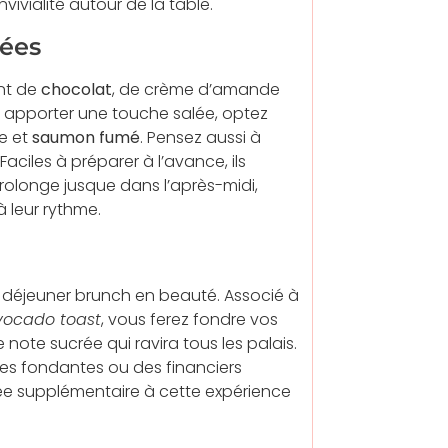
ivialité autour de la table.
tées
ant de
chocolat
, de crème d’amande
 apporter une touche salée, optez
e et
saumon fumé
. Pensez aussi à
ciles à préparer à l’avance, ils
prolonge jusque dans l’après-midi,
 leur rythme.
 déjeuner brunch en beauté. Associé à
vocado toast
, vous ferez fondre vos
note sucrée qui ravira tous les palais.
s fondantes ou des financiers
ée supplémentaire à cette expérience