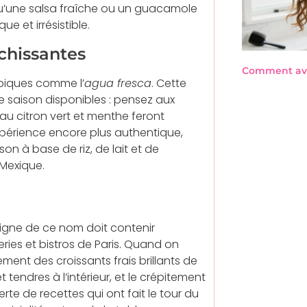
u’une salsa fraîche ou un guacamole
 et irrésistible.
chissantes
Comment avo
piques comme l’
agua fresca
. Cette
de saison disponibles : pensez aux
au citron vert et menthe feront
périence encore plus authentique,
n à base de riz, de lait et de
 Mexique.
digne de ce nom doit contenir
ries et bistros de Paris. Quand on
ent des croissants frais brillants de
 tendres à l’intérieur, et le crépitement
te de recettes qui ont fait le tour du