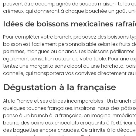
peuvent être accompagnés de sauces maison, telles q
crémeux, qui donneront à chaque bouchée un goût unique
Idées de boissons mexicaines rafraî
Pour compléter votre brunch, proposez des boissons ty
boisson est facilement personnalisable selon les fruits 
pommes
, mangues ou ananas. Les boissons pétillantes 
également sensation autour de votre table. Pour une ex
tentez une margarita sans alcool ou une horchata, boisso
cannelle, qui transportera vos convives directement au
Dégustation à la française
Ah, la France et ses délices incomparables ! Un brunch 
quelques touches françaises. Inspirons-nous des pâtisse
pense à un brunch à la française, on imagine immédiatem
beurre, des pains aux chocolats croquants à l’extérieur et
des baguettes encore chaudes. Cela invite à la découver