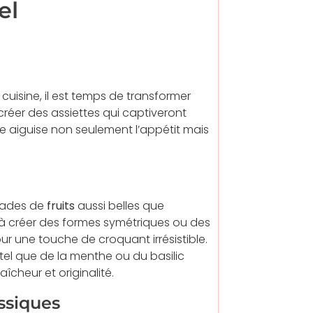
el
uisine, il est temps de transformer
créer des assiettes qui captiveront
ée aiguise non seulement l’appétit mais
alades de
fruits
aussi belles que
s à créer des formes symétriques ou des
r une touche de croquant irrésistible.
tel que de la menthe ou du basilic
îcheur et originalité.
assiques