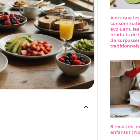
Alors que le
consommatio
évoluent, les
produits de 
de surpasser
traditionnel
8 recettes i
enfants ! | 