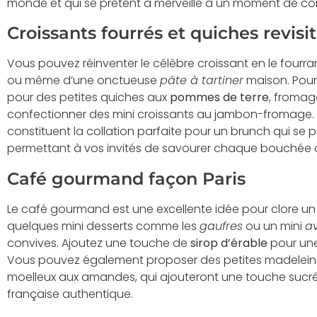
monde et qui se prêtent à merveille à un moment de conv
Croissants fourrés et quiches revisi
Vous pouvez réinventer le célèbre croissant en le fourr
ou même d’une onctueuse
pâte à tartiner
maison. Pour
pour des petites quiches aux
pommes de terre
, fromag
confectionner des mini croissants au jambon-fromage. Fa
constituent la collation parfaite pour un brunch qui se 
permettant à vos invités de savourer chaque bouchée à
Café gourmand façon Paris
Le café gourmand est une excellente idée pour clore un
quelques mini desserts comme les
gaufres
ou un mini
a
convives. Ajoutez une touche de
sirop d’érable
pour une 
Vous pouvez également proposer des petites madeleine
moelleux aux amandes, qui ajouteront une touche sucr
française authentique.