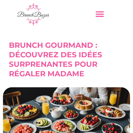
BRUNCH GOURMAND :
DÉCOUVREZ DES IDÉES
SURPRENANTES POUR
RÉGALER MADAME