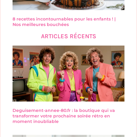
8 recettes incontournables pour les enfants ! |
Nos meilleures bouchées
ARTICLES RÉCENTS
Deguisement-annee-80.fr : la boutique qui va
transformer votre prochaine soirée rétro en
moment inoubliable