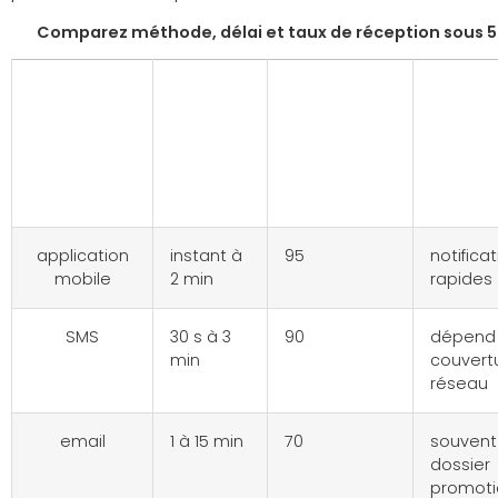
Comparez méthode, délai et taux de réception sous 
méthode
délai
taux
rema
moyen
réception
< 5 min
(%)
application
instant à
95
notifica
mobile
2 min
rapides
SMS
30 s à 3
90
dépend 
min
couvert
réseau
email
1 à 15 min
70
souvent
dossier
promot