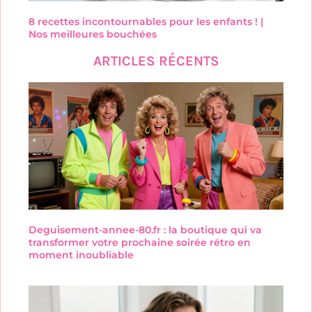
8 recettes incontournables pour les enfants ! |
Nos meilleures bouchées
ARTICLES RÉCENTS
Deguisement-annee-80.fr : la boutique qui va
transformer votre prochaine soirée rétro en
moment inoubliable