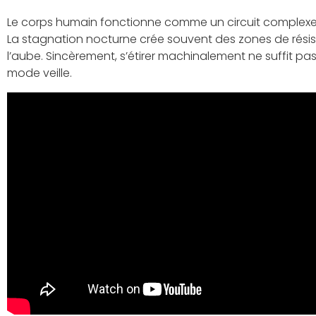
Le corps humain fonctionne comme un circuit complexe où
La stagnation nocturne crée souvent des zones de résis
l’aube. Sincèrement, s’étirer machinalement ne suffit p
mode veille.