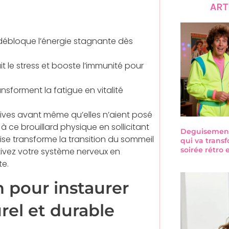
ART
 débloque l’énergie stagnante dès
it le stress et booste l’immunité pour
ansforment la fatigue en vitalité
ives avant même qu’elles n’aient posé
 ce brouillard physique en sollicitant
Deguisement-
aise transforme la transition du sommeil
qui va trans
soirée rétro
activez votre système nerveux en
te.
 pour instaurer
rel et durable