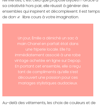
réinventés, c’est cela que propose Ellybeth ! Grâce à
sa créativité hors pair, elle réussit à générer des
ensembles qui inspirent et décomplexent. Il est temps
de donner libre cours à votre imagination.
Un jour, Émilie a déniché un sac à
main Chanel en parfait état dans
une friperie locale. Elle l’a
immédiatement associé à une robe
vintage achetée en ligne sur Depop.
En portant cet ensemble, elle a reçu
tant de compliments qu’elle s’est
découvert une passion pour ces
mariages stylistiques audacieux.
Au-delà des vêtements, les choix de couleurs et de