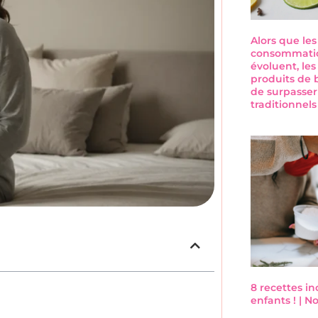
Alors que le
consommatio
évoluent, les
produits de 
de surpasser
traditionnel
8 recettes i
enfants ! | 