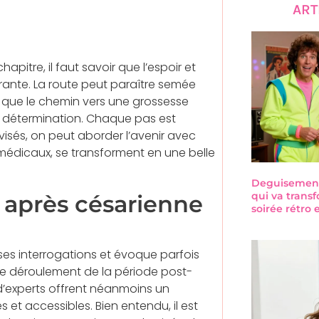
ART
itre, il faut savoir que l’espoir et
urante. La route peut paraître semée
ue le chemin vers une grossesse
 détermination. Chaque pas est
avisés, on peut aborder l’avenir avec
ts médicaux, se transforment en une belle
Deguisement-
qui va trans
e après césarienne
soirée rétro
es interrogations et évoque parfois
le déroulement de la période post-
 d’experts offrent néanmoins un
t accessibles. Bien entendu, il est