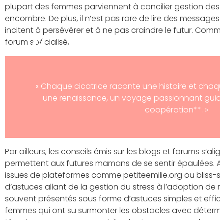
plupart des femmes parviennent à concilier gestion des
encombre. De plus, il n’est pas rare de lire des messa
incitent à persévérer et à ne pas craindre le futur. Comme
forum spécialisé,
« Chaque cicatrice raconte une histoire et chaq
une renaissance, un voyage passionnant guidé
coopération**. »
Par ailleurs, les conseils émis sur les blogs et forums s’
permettent aux futures mamans de se sentir épaulées. 
issues de plateformes comme petiteemilie.org ou bliss-st
d’astuces allant de la gestion du stress à l’adoption de ri
souvent présentés sous forme d’astuces simples et effic
femmes qui ont su surmonter les obstacles avec déterm