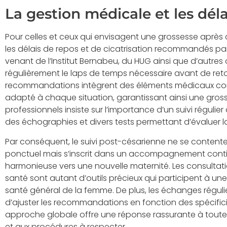
La gestion médicale et les dé
Pour celles et ceux qui envisagent une grossesse après c
les délais de repos et de cicatrisation recommandés par l
venant de l’Institut Bernabeu, du HUG ainsi que d’autre
régulièrement le laps de temps nécessaire avant de re
recommandations intègrent des éléments médicaux comple
adapté à chaque situation, garantissant ainsi une gros
professionnels insiste sur l’importance d’un suivi régulier
des échographies et divers tests permettant d’évaluer la
Par conséquent, le suivi post-césarienne ne se content
ponctuel mais s’inscrit dans un accompagnement continu
harmonieuse vers une nouvelle maternité. Les consultatio
santé sont autant d’outils précieux qui participent à une
santé général de la femme. De plus, les échanges régul
d’ajuster les recommandations en fonction des spécificit
approche globale offre une réponse rassurante à toutes 
et aux procédures à respecter.