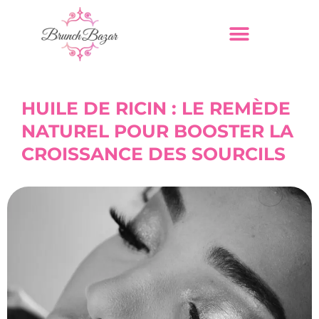
HUILE DE RICIN : LE REMÈDE
NATUREL POUR BOOSTER LA
CROISSANCE DES SOURCILS