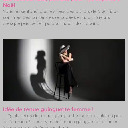
Noël
Nous ressentons tous le stress des achats de Noël, nous
sommes des carriéristes occupées et nous n’avons
presque pas de temps pour nous, alors quand
Idée de tenue guinguette femme !
Quels styles de tenues guinguettes sont populaires pour
les femmes ? Les styles de tenues guinguettes pour les
femmes sont généralement très