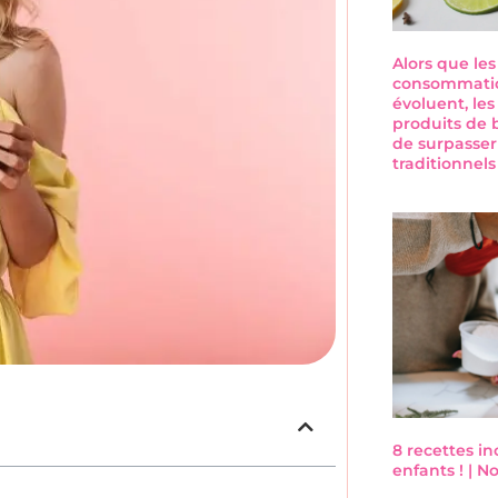
Alors que le
consommatio
évoluent, les
produits de 
de surpasser
traditionnel
8 recettes i
enfants ! | 