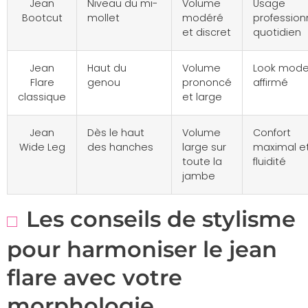
Jean
Niveau du mi-
Volume
Usage
Bootcut
mollet
modéré
profession
et discret
quotidien
Jean
Haut du
Volume
Look mod
Flare
genou
prononcé
affirmé
classique
et large
Jean
Dès le haut
Volume
Confort
Wide Leg
des hanches
large sur
maximal e
toute la
fluidité
jambe
Les conseils de stylisme
pour harmoniser le jean
flare avec votre
morphologie