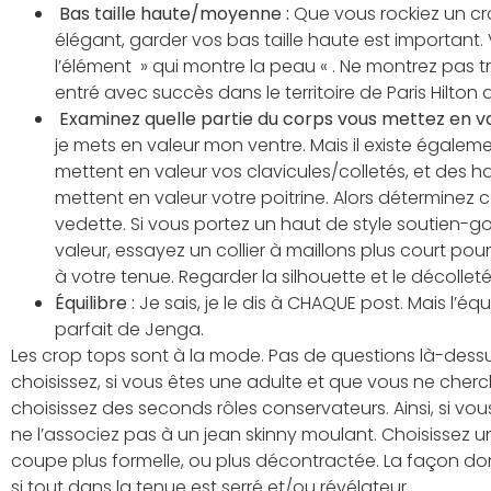
Bas taille haute/moyenne :
Que vous rockiez un cro
élégant, garder vos bas taille haute est important. 
l’élément » qui montre la peau « . Ne montrez pas 
entré avec succès dans le territoire de Paris Hilton
Examinez quelle partie du corps vous mettez en va
je mets en valeur mon ventre. Mais il existe égalem
mettent en valeur vos clavicules/colletés, et des h
mettent en valeur votre poitrine. Alors déterminez ce
vedette. Si vous portez un haut de style soutien-go
valeur, essayez un collier à maillons plus court pour
à votre tenue. Regarder la silhouette et le décollet
Équilibre :
Je sais, je le dis à CHAQUE post. Mais l’é
parfait de Jenga.
Les crop tops sont à la mode. Pas de questions là-dessu
choisissez, si vous êtes une adulte et que vous ne cherc
choisissez des seconds rôles conservateurs. Ainsi, si vou
ne l’associez pas à un jean skinny moulant. Choisissez
coupe plus formelle, ou plus décontractée. La façon dont 
si tout dans la tenue est serré et/ou révélateur.