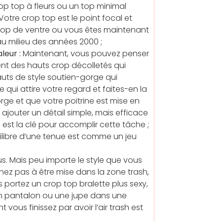
p top à fleurs ou un top minimal
Votre crop top est le point focal et
trop de ventre ou vous êtes maintenant
 au milieu des années 2000 ;
leur :
Maintenant, vous pouvez penser
ent des hauts crop décolletés qui
auts de style soutien-gorge qui
 qui attire votre regard et faites-en la
rge et que votre poitrine est mise en
 ajouter un détail simple, mais efficace
é est la clé pour accomplir cette tâche ;
quilibre d’une tenue est comme un jeu
s. Mais peu importe le style que vous
hez pas à être mise dans la zone trash,
s portez un crop top bralette plus sexy,
 un pantalon ou une jupe dans une
vous finissez par avoir l’air trash est