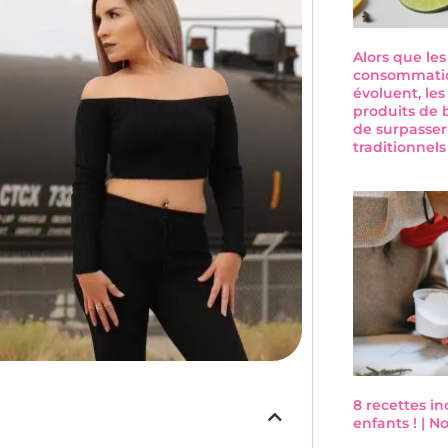
Alors que le
consommatio
évoluent, les
produits de 
de surpasser
traditionnel
8 recettes i
enfants ! | 