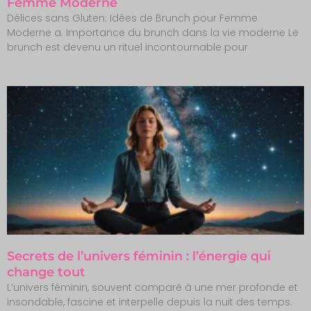
Femme Moderne
Délices sans Gluten: Idées de Brunch pour Femme
Moderne a. Importance du brunch dans la vie moderne Le
brunch est devenu un rituel incontournable pour
Secrets de l’univers féminin : l’énergie qui
change tout
L’univers féminin, souvent comparé à une mer profonde et
insondable, fascine et interpelle depuis la nuit des temps.