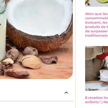
Alors que le
consommatio
évoluent, les
produits de 
de surpasser
traditionnel
8 recettes i
enfants ! | 