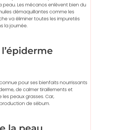
la peau. Les mécanos enlèvent bien du
s huiles démaquillantes comme les
che va éliminer toutes les impuretés
s la journée.
 l’épiderme
st connue pour ses bienfaits nourrissants
iderme, de calmer tiraillements et
les peaux grasses. Car,
a production de sébum.
e la peau