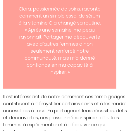
Clara, passionnée de soins, raconte
comment un simple essai de sérum
à la vitamine C a changé sa routine.
« Après une semaine, ma peau
rayonnait. Partager ma découverte
avec d’autres femmes a non
seulement renforcé notre
communauté, mais m’a donné
confiance en ma capacité à
inspirer. »
Il est intéressant de noter comment ces témoignages
contribuent à démystifier certains soins et à les rendre
accessibles à tous. En partageant leurs réussites, défis
et découvertes, ces passionnées inspirent d’autres
femmes à expérimenter et à découvrir ce qui