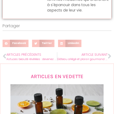
à s'épanouir dans tous les
aspects de leur vie.
Partager
Facebook
Twitter
LinkedIn
ARTICLES PRÉCÉDENTS
ARTICLE SUIVANT
Astuces beauté révélées : devenez votre propre experte féminine avec femme-au-feminin.com
Gâteau allégé et plaisir gourmand : le défi des recettes industrielles
ARTICLES EN VEDETTE