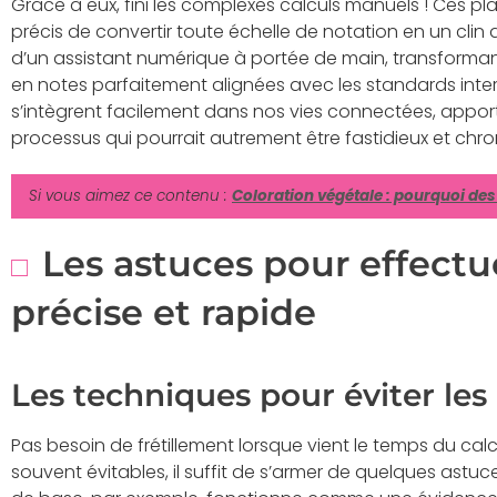
Grâce à eux, fini les complexes calculs manuels ! Ces p
précis de convertir toute échelle de notation en un clin
d’un assistant numérique à portée de main, transforman
en notes parfaitement alignées avec les standards inte
s’intègrent facilement dans nos vies connectées, apport
processus qui pourrait autrement être fastidieux et ch
Si vous aimez ce contenu :
Coloration végétale : pourquoi de
Les astuces pour effect
précise et rapide
Les techniques pour éviter les
Pas besoin de frétillement lorsque vient le temps du calcu
souvent évitables, il suffit de s’armer de quelques astuce