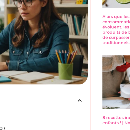
Alors que le
consommatio
évoluent, les
produits de 
de surpasser
traditionnel
8 recettes i
enfants ! | 
100