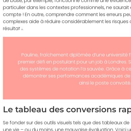
de base, par exemple, fonctionne comme une évidence.
particulier dans les contextes professionnels, ne saurai
compte ! En outre, comprendre comment les erreurs peu
complexes aide à réduire considérablement les risques d’
résultats.
Pauline, fraîchement diplômée d’une université 
premier défi en postulant pour un job à Londres. 
des systèmes de notation l’a sauvée. Grâce à c
démontrer ses performances académiques de m
ainsi le poste convoité
Le tableau des conversions ra
Se fonder sur des outils visuels tels que des tableaux d
une vie – ou du moins, une mauvaise évaluation. Voici un