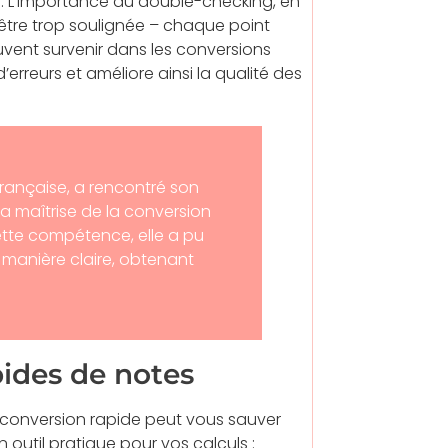
 L’importance du double-checking, en
t être trop soulignée – chaque point
vent survenir dans les conversions
erreurs et améliore ainsi la qualité des
française, a rencontré son
Sa maîtrise de la conversion
ette compétence, elle a pu
anière claire, obtenant
.
pides de notes
e conversion rapide peut vous sauver
 outil pratique pour vos calculs :