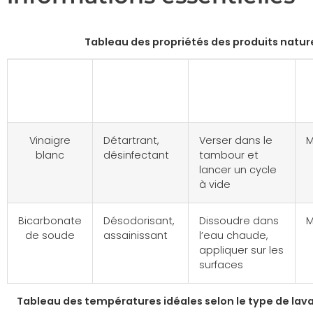
Tableau des propriétés des produits natur
Produit
Propriétés
Mode
d’utilisation
d
Vinaigre
Détartrant,
Verser dans le
M
blanc
désinfectant
tambour et
lancer un cycle
à vide
Bicarbonate
Désodorisant,
Dissoudre dans
M
de soude
assainissant
l’eau chaude,
appliquer sur les
surfaces
Tableau des températures idéales selon le type de lav