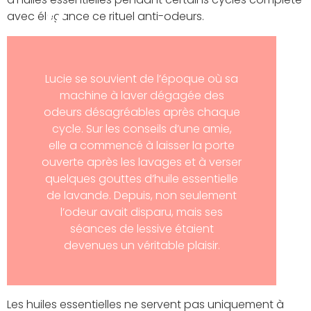
avec élégance ce rituel anti-odeurs.
Lucie se souvient de l’époque où sa
machine à laver dégagée des
odeurs désagréables après chaque
cycle. Sur les conseils d’une amie,
elle a commencé à laisser la porte
ouverte après les lavages et à verser
quelques gouttes d’huile essentielle
de lavande. Depuis, non seulement
l’odeur avait disparu, mais ses
séances de lessive étaient
devenues un véritable plaisir.
Les huiles essentielles ne servent pas uniquement à