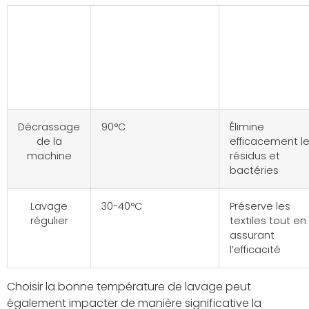
Type de
Température
Pourquoi
lavage
recommandée
cette
températu
?
Décrassage
90°C
Élimine
de la
efficacement l
machine
résidus et
bactéries
Lavage
30-40°C
Préserve les
régulier
textiles tout en
assurant
l’efficacité
Choisir la bonne température de lavage peut
également impacter de manière significative la