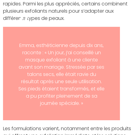
rapides. Parmi les plus appréciés, certains combinent
plusieurs exfoliants naturels pour s’adapter aux
différents types de peaux.
Emma, esthéticienne depuis dix ans,
raconte : « Un jour, j’ai conseillé un
masque exfoliant à une cliente
avant son mariage. Stressée par ses
talons secs, elle était ravie du
résultat après une seule utilisation.
Ses pieds étaient transformés, et elle
a pu profiter pleinement de sa
journée spéciale. »
Les formulations varient, notamment entre les produits