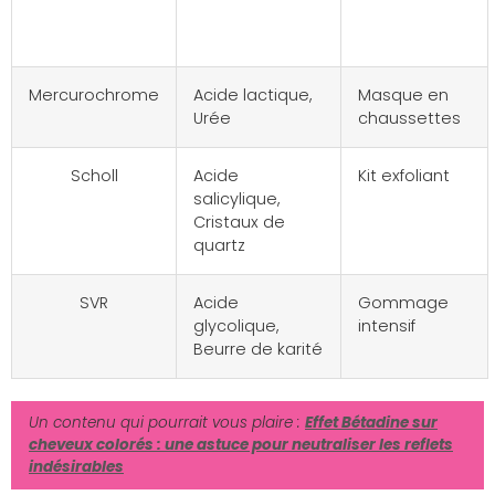
Actifs
Mercurochrome
Acide lactique,
Masque en
Urée
chaussettes
Scholl
Acide
Kit exfoliant
salicylique,
Cristaux de
quartz
SVR
Acide
Gommage
glycolique,
intensif
Beurre de karité
Un contenu qui pourrait vous plaire :
Effet Bétadine sur
cheveux colorés : une astuce pour neutraliser les reflets
indésirables