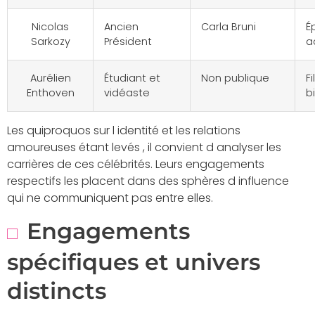
Nicolas
Ancien
Carla Bruni
É
Sarkozy
Président
a
Aurélien
Étudiant et
Non publique
Fi
Enthoven
vidéaste
b
Les quiproquos sur l identité et les relations
amoureuses étant levés , il convient d analyser les
carrières de ces célébrités. Leurs engagements
respectifs les placent dans des sphères d influence
qui ne communiquent pas entre elles.
Engagements
spécifiques et univers
distincts