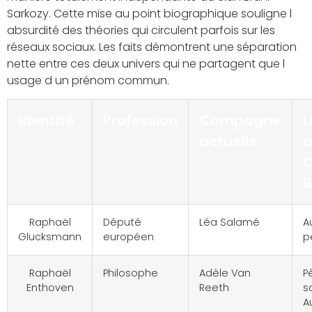
Sarkozy. Cette mise au point biographique souligne l
absurdité des théories qui circulent parfois sur les
réseaux sociaux. Les faits démontrent une séparation
nette entre ces deux univers qui ne partagent que l
usage d un prénom commun.
Identité
Profession
Compagne
L
actuelle
a
C
B
Raphaël
Député
Léa Salamé
A
Glucksmann
européen
p
Raphaël
Philosophe
Adèle Van
P
Enthoven
Reeth
so
A