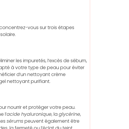
é, concentrez-vous sur trois étapes
solaire.
liminer les impuretés, l’excès de sébum,
pté à votre type de peau pour éviter
énéficier d’un nettoyant crème
el nettoyant purifiant.
ur nourrir et protéger votre peau.
 l’
acide hyaluronique
, la
glycérine
,
Les
sérums
peuvent également être
es, la fermeté ou l’éclat du teint.