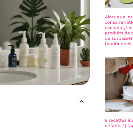
Alors que le
consommatio
évoluent, les
produits de 
de surpasser
traditionnel
8 recettes i
enfants ! | 