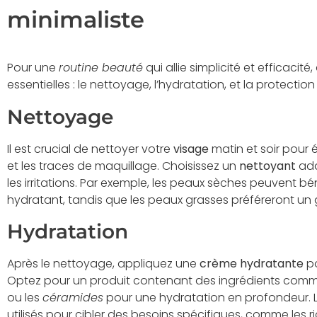
minimaliste
Pour une
routine beauté
qui allie simplicité et efficacit
essentielles : le nettoyage, l’hydratation, et la protection 
Nettoyage
Il est crucial de nettoyer votre
visage
matin et soir pour é
et les traces de maquillage. Choisissez un
nettoyant
ada
les irritations. Par exemple, les peaux sèches peuvent b
hydratant, tandis que les peaux grasses préféreront un g
Hydratation
Après le nettoyage, appliquez une
crème hydratante
po
Optez pour un produit contenant des ingrédients comme
ou les
céramides
pour une hydratation en profondeur. 
utilisés pour cibler des besoins spécifiques, comme les rid