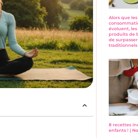
Alors que le
consommatio
évoluent, les
produits de 
de surpasser
traditionnel
8 recettes i
enfants ! | 