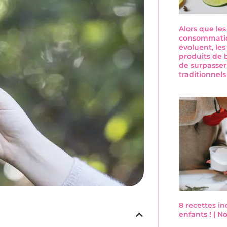
Alors que le
consommatio
évoluent, les
produits de 
de surpasser
traditionnel
8 recettes i
enfants ! | 