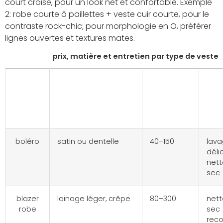
court croisé, pour un look net et confortable. Exemple
2: robe courte à paillettes + veste cuir courte, pour le
contraste rock-chic; pour morphologie en O, préférer
lignes ouvertes et textures mates.
prix, matière et entretien par type de veste
type
matière
gamme
ent
de
recommandée
de prix
veste
(euros)
boléro
satin ou dentelle
40–150
lav
déli
net
sec
blazer
lainage léger, crêpe
80–300
net
robe
sec
rec