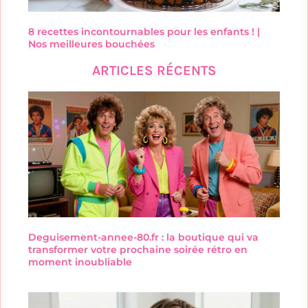
8 recettes incontournables pour les enfants ! |
Nos meilleures bouchées
ARTICLES RÉCENTS
Deguisement-annee-80.fr : la boutique qui va
transformer votre prochaine soirée rétro en
moment inoubliable