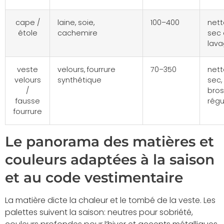
cape /
laine, soie,
100–400
net
étole
cachemire
sec
lav
veste
velours, fourrure
70–350
net
velours
synthétique
sec,
/
bro
fausse
régu
fourrure
Le panorama des matières et
couleurs adaptées à la saison
et au code vestimentaire
La matière dicte la chaleur et le tombé de la veste. Les
palettes suivent la saison: neutres pour sobriété,