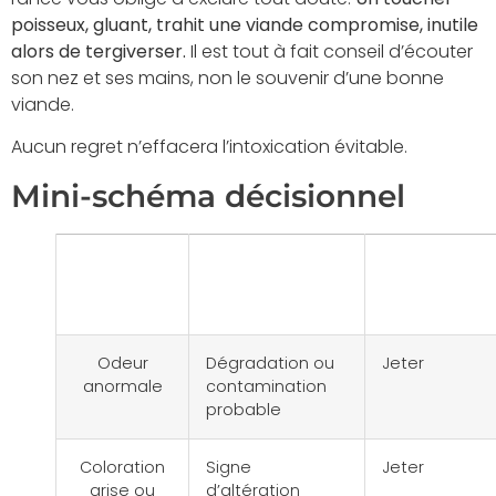
poisseux, gluant, trahit une viande compromise, inutile
alors de tergiverser.
Il est tout à fait conseil d’écouter
son nez et ses mains, non le souvenir d’une bonne
viande.
Aucun regret n’effacera l’intoxication évitable.
Mini-schéma décisionnel
Critère
Signification
Action à
observé
privilégier
Odeur
Dégradation ou
Jeter
anormale
contamination
probable
Coloration
Signe
Jeter
grise ou
d’altération