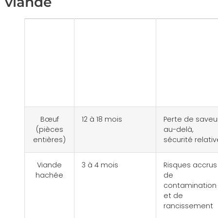
viande
Type
Durée de
Remarque
de
conservation
des expert
viande
optimale
(congélateur
à -18°C)
Bœuf
12 à 18 mois
Perte de saveu
(pièces
au-delà,
entières)
sécurité relativ
Viande
3 à 4 mois
Risques accrus
hachée
de
contamination
et de
rancissement