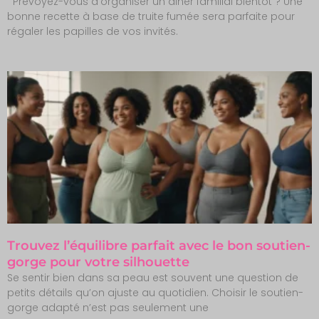
Prévoyez-vous d’organiser un diner familial bientôt ? Une
bonne recette à base de truite fumée sera parfaite pour
régaler les papilles de vos invités.
Trouvez l’équilibre parfait avec le bon soutien-
gorge pour votre silhouette
Se sentir bien dans sa peau est souvent une question de
petits détails qu’on ajuste au quotidien. Choisir le soutien-
gorge adapté n’est pas seulement une