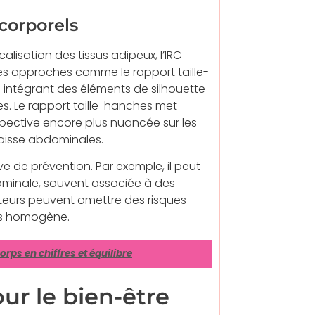
corporels
alisation des tissus adipeux, l’IRC
des approches comme le rapport taille-
n intégrant des éléments de silhouette
es. Le rapport taille-hanches met
erspective encore plus nuancée sur les
raisse abdominales.
e de prévention. Par exemple, il peut
dominale, souvent associée à des
teurs peuvent omettre des risques
lus homogène.
rps en chiffres et équilibre
ur le bien-être