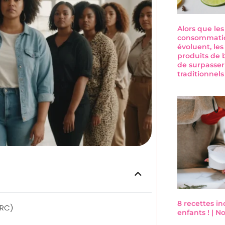
Alors que le
consommatio
évoluent, les
produits de 
de surpasser
traditionnel
8 recettes i
IRC)
enfants ! | 