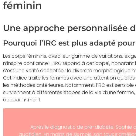
féminin
Une approche personnalisée d
Pourquoi l’IRC est plus adapté pou
Les corps féminins, avec leur gamme de variations, exige
n’inspire confiance ! L’IRC répond à cet appel, honorant le
c’est une vérité acceptée : la diversité morphologique n’es
Cet indice traite les femmes avec une attention qu’elles 
les méthodes antérieures. Notamment, l’IRC est sensible
surviennent à différentes étapes de la vie d’une femm
accouchement.
Après le diagnostic de pré-diabète, Sophie a
quotidien. En moins de six mois, son taux s’amélio