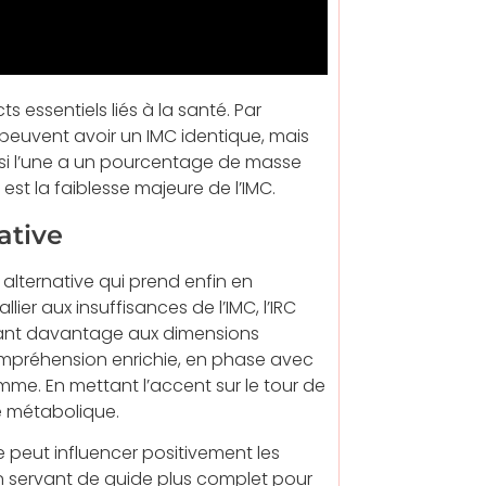
 essentiels liés à la santé. Par
peuvent avoir un IMC identique, mais
 si l’une a un pourcentage de masse
est la faiblesse majeure de l’IMC.
ative
 alternative qui prend enfin en
ier aux insuffisances de l’IMC, l’IRC
essant davantage aux dimensions
ompréhension enrichie, en phase avec
mme. En mettant l’accent sur le tour de
té métabolique.
ue peut influencer positivement les
 servant de guide plus complet pour