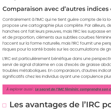
Comparaison avec d’autres indices 
Contrairement à l’IMC qui ne tient guère compte de la loc
propose une cartographie plus complète. Par ailleurs, 
hanches ont fait leurs preuves, mais l’IRC les surpasse e
et de proportion, cléments aux subtiles courbes féminin
l’accent sur la forme naturelle, mais l’IRC fournit une p
risques pour la santé basés sur les accumulations de g
L’IRC est particulièrement bénéfique dans une perspectiv
servir de signal d’alarme en cas d’excès de graisse ab
troubles métaboliques. En comparaison, d’autres indica
significatifs chez les individus ayant une corpulence p
À explorer aussi :
Le secret de l’IMC féminin: comprendre son co
Les avantages de l’IRC po