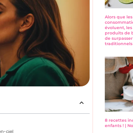
Alors que le
consommatio
évoluent, les
produits de 
de surpasser
traditionnel
8 recettes i
enfants ! | 
en-ciel