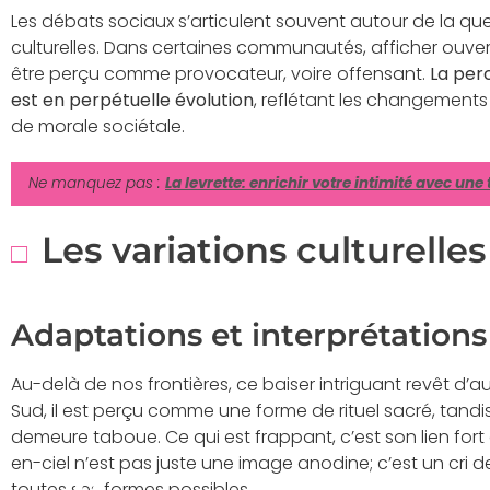
Les débats sociaux s’articulent souvent autour de la qu
culturelles. Dans certaines communautés, afficher ouv
être perçu comme provocateur, voire offensant.
La per
est en perpétuelle évolution
, reflétant les changements
de morale sociétale.
Ne manquez pas :
La levrette: enrichir votre intimité avec un
Les variations culturelles
Adaptations et interprétations
Au-delà de nos frontières, ce baiser intriguant revêt d’a
Sud, il est perçu comme une forme de rituel sacré, tand
demeure taboue. Ce qui est frappant, c’est son lien fo
en-ciel n’est pas juste une image anodine; c’est un cri 
toutes ses formes possibles.