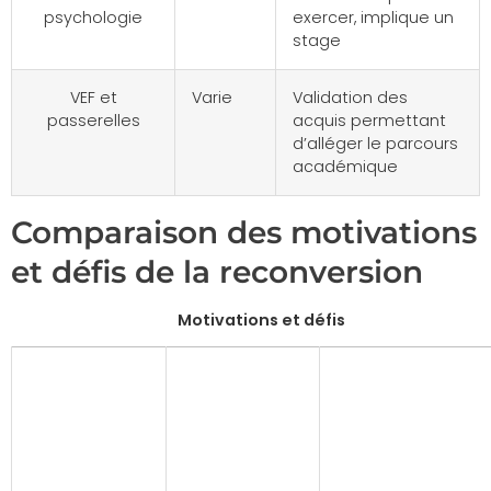
psychologie
exercer, implique un
stage
VEF et
Varie
Validation des
passerelles
acquis permettant
d’alléger le parcours
académique
Comparaison des motivations
et défis de la reconversion
Motivations et défis
Motivation
Défis à
Témoignage
pour
surmonter
changer
de