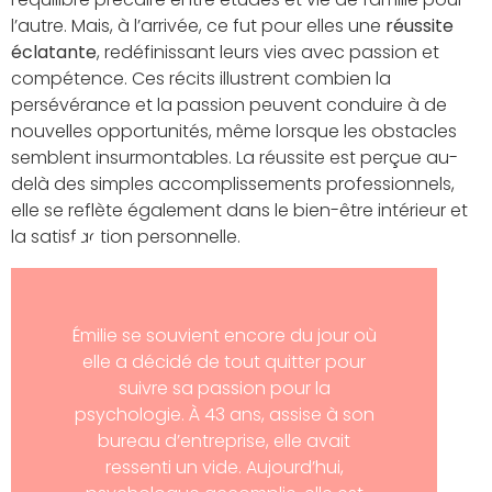
l’autre. Mais, à l’arrivée, ce fut pour elles une
réussite
éclatante
, redéfinissant leurs vies avec passion et
compétence. Ces récits illustrent combien la
persévérance et la passion peuvent conduire à de
nouvelles opportunités, même lorsque les obstacles
semblent insurmontables. La réussite est perçue au-
delà des simples accomplissements professionnels,
elle se reflète également dans le bien-être intérieur et
la satisfaction personnelle.
Émilie se souvient encore du jour où
elle a décidé de tout quitter pour
suivre sa passion pour la
psychologie. À 43 ans, assise à son
bureau d’entreprise, elle avait
ressenti un vide. Aujourd’hui,