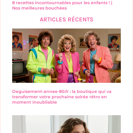
8 recettes incontournables pour les enfants ! |
Nos meilleures bouchées
ARTICLES RÉCENTS
Deguisement-annee-80.fr : la boutique qui va
transformer votre prochaine soirée rétro en
moment inoubliable