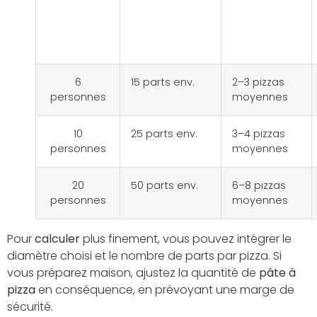
Nombre
Hypothèse
Format
d’invités
(2–3 parts
standard
/ adulte)
6
15 parts env.
2–3 pizzas
personnes
moyennes
10
25 parts env.
3–4 pizzas
personnes
moyennes
20
50 parts env.
6–8 pizzas
personnes
moyennes
Pour
calculer
plus finement, vous pouvez intégrer le
diamètre choisi et le nombre de parts par pizza. Si
vous préparez maison, ajustez la quantité de
pâte à
pizza
en conséquence, en prévoyant une marge de
sécurité.