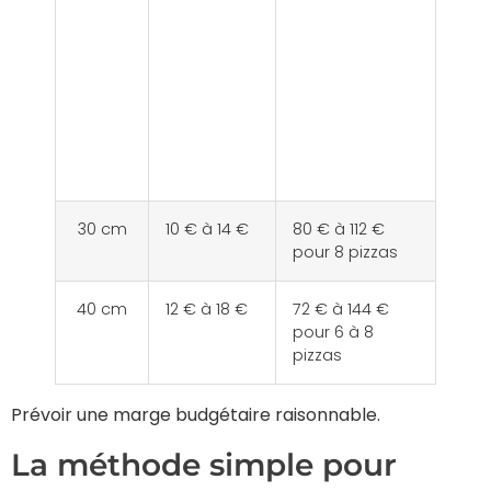
Taille
Prix
Coût total
indicatif
estimé
par
pour 15
pizza
personnes
appétit
moyen
30 cm
10 € à 14 €
80 € à 112 €
pour 8 pizzas
40 cm
12 € à 18 €
72 € à 144 €
pour 6 à 8
pizzas
Prévoir une marge budgétaire raisonnable.
La méthode simple pour