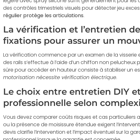
légère avec spray silicone suffit généralement pour les
des contrôles trimestriels visuels pour détecter jeu exces
régulier protège les articulations
.
La vérification et l’entretien de
fixations pour assurer un mou
La vérification commence par un examen de la visserie et
des rails s’effectue à l’aide d’un chiffon non pelucheux
sûre pour accéder en hauteur consiste à stabiliser un e
motorisation nécessite vérification électrique
.
Le choix entre entretien DIY e
professionnelle selon complexi
Vous devez comparer coûts risques et cas particuliers av
ou la présence de moisissure étendue exigent l’interve
devis clarifie l’intervention et l’impact éventuel sur la ga
professionnel lorsque la garantie est concernée.