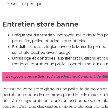
Conseils pratiques
Entretien store banne
Fréquence d’entretien
: nettoyer une à deux fois pa
poussière, pollen et odeurs durant l’hiver.
Produits sûrs
: privilégier savon de Marseille pH neut
sur chute cachée avant usage.
Graissage et contrôles
: lubrifier articulations et rai
fixations, contacter un professionnel si moteur ou 
En rapport avec ce thème :
Astuce Femme : Comment identifi
Le tissu de votre store gît sous une pellicule de pollen e
parfois une odeur de renfermé quand la toile reste roulé
des tâches apparaissent après un barbecue ou une plui
souvent c’est que des gestes simples prolongent la toile