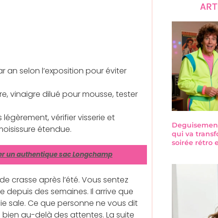
ART
r an selon l’exposition pour éviter
re, vinaigre dilué pour mousse, tester
ls légèrement, vérifier visserie et
Deguisement-
moisissure étendue.
qui va trans
soirée rétro
er un authentique sac Longchamp
t de crasse après l’été. Vous sentez
e depuis des semaines. Il arrive que
e sale. Ce que personne ne vous dit
 bien au-delà des attentes. La suite