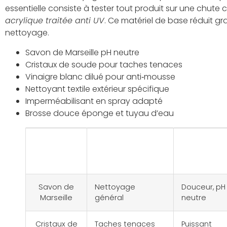
essentielle consiste à tester tout produit sur une chute
acrylique traitée anti UV
. Ce matériel de base réduit gr
nettoyage.
Savon de Marseille pH neutre
Cristaux de soude pour taches tenaces
Vinaigre blanc dilué pour anti‑mousse
Nettoyant textile extérieur spécifique
Imperméabilisant en spray adapté
Brosse douce éponge et tuyau d’eau
Produit
Usage
Avanta
principal
Savon de
Nettoyage
Douceur, pH
Marseille
général
neutre
Cristaux de
Taches tenaces
Puissant