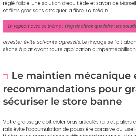
réglé faible. Une solution d’eau tiède et savon de Marse
et films gras sans attaquer la fibre.
La toile p
En rapport avec ce thème :
Trop de citron que faire : les solut
olyester évite solvants agressifs
. Le rinçage se fait abo
sèche à plat avant toute application d’imperméabilisan
Le maintien mécanique e
recommandations pour grai
sécuriser le store banne
Votre graissage doit cibler bras articulés rails et palier
rails évite l’accumulation de poussière abrasive qui use 