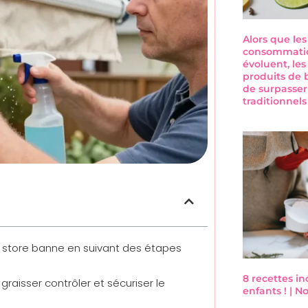
Alors que le
consommatio
évoluent, les
produits de 
de surpasser
traditionnel
du store banne en suivant des étapes
8 recettes i
aisser contrôler et sécuriser le
enfants ! | 