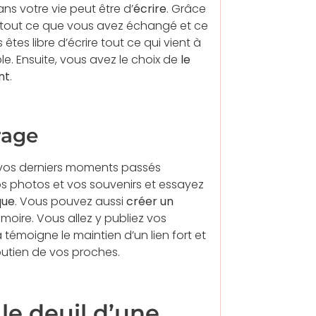
ns votre vie peut être d’
écrire
. Grâce
 tout ce que vous avez échangé et ce
êtes libre d’écrire tout ce qui vient à
e. Ensuite, vous avez le choix de
le
nt
.
rage
t vos derniers moments passés
os photos et vos souvenirs et essayez
que
. Vous pouvez aussi
créer un
oire. Vous allez y publiez vos
 témoigne le maintien d’un lien fort et
utien de vos proches.
le deuil d’une