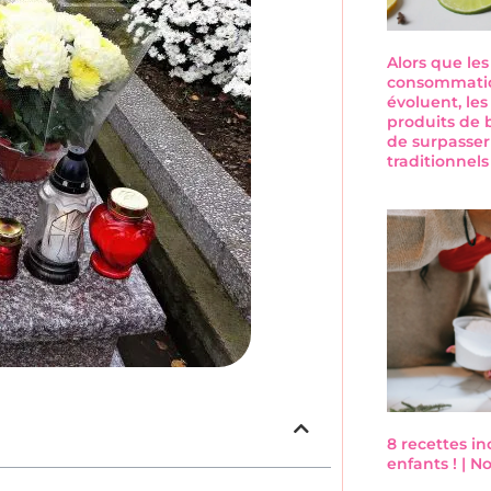
Alors que le
consommatio
évoluent, les
produits de 
de surpasser
traditionnel
8 recettes i
enfants ! | 