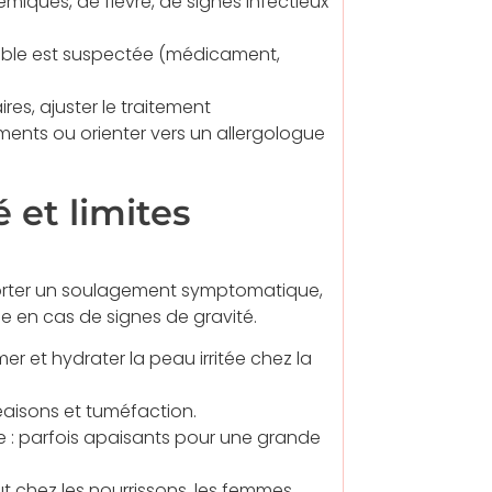
iques, de fièvre, de signes infectieux
table est suspectée (médicament,
s, ajuster le traitement
ments ou orienter vers un allergologue
 et limites
rter un soulagement symptomatique,
e en cas de signes de gravité.
er et hydrater la peau irritée chez la
eaisons et tuméfaction.
e : parfois apaisants pour une grande
tout chez les nourrissons, les femmes