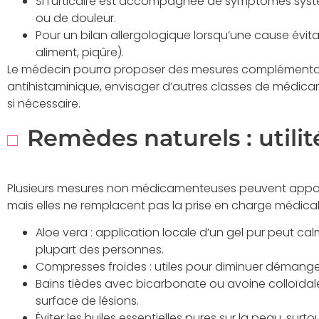
Si l’urticaire est accompagnée de symptômes systém
ou de douleur.
Pour un bilan allergologique lorsqu’une cause évi
aliment, piqûre).
Le médecin pourra proposer des mesures complémentaire
antihistaminique, envisager d’autres classes de médica
si nécessaire.
Remèdes naturels : utilité
Plusieurs mesures non médicamenteuses peuvent appo
mais elles ne remplacent pas la prise en charge médical
Aloe vera : application locale d’un gel pur peut calm
plupart des personnes.
Compresses froides : utiles pour diminuer démang
Bains tièdes avec bicarbonate ou avoine colloïdal
surface de lésions.
Éviter les huiles essentielles pures sur la peau, sur