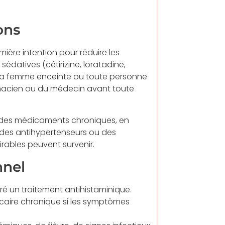
ons
mière intention pour réduire les
édatives (cétirizine, loratadine,
, la femme enceinte ou toute personne
rmacien ou du médecin avant toute
à des médicaments chroniques, en
, des antihypertenseurs ou des
irables peuvent survenir.
nnel
gré un traitement antihistaminique.
ticaire chronique si les symptômes