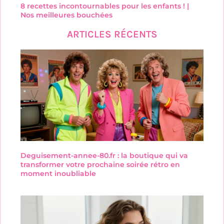
8 recettes incontournables pour les enfants ! |
Nos meilleures bouchées
ARTICLES RÉCENTS
Deguisement-annee-80.fr : la boutique qui va
transformer votre prochaine soirée rétro en
moment inoubliable