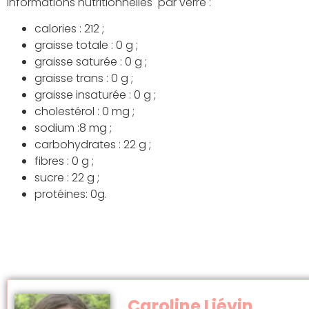
Informations nutritionnelles par verre :
calories : 212 ;
graisse totale : 0 g ;
graisse saturée : 0 g ;
graisse trans : 0 g ;
graisse insaturée : 0 g ;
cholestérol : 0 mg ;
sodium :8 mg ;
carbohydrates : 22 g ;
fibres : 0 g ;
sucre : 22 g ;
protéines: 0g.
Caroline Liévin