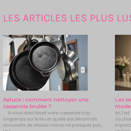
LES ARTICLES LES PLUS LU
Astuce : comment nettoyer une
Les s
casserole brulée ?
moder
Si vous avez laissé votre casserole trop
Ah, l’a
longtemps sur le feu et qu’elle est désormais
où cha
recouverte de résidus noircis, ne paniquez pas.
import