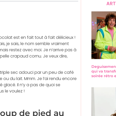
ART
lat est en fait tout à fait délicieux !
ais, je sais, le nom semble vraiment
ais restez avec moi. Je n’arrive pas à
elle crapaud cornu. Je veux dire,
Deguisement-
qui va trans
triple sec adouci par un peu de café
soirée rétro
e ou du lait. Mmm. Je l’ai rendu encore
 glacé. Il n’y a pas de quoi se
s le voulez !
oup de pied au