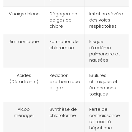
Vinaigre blanc
Dégagement
Irritation sévère
de gaz de
des voies
chlore
respiratoires
Ammoniaque
Formation de
Risque
chloramine
d’œdème
pulmonaire et
nausées
Acides
Réaction
Brûlures
(Détartrants)
exothermique
chimiques et
et gaz
émanations
toxiques
Alcool
Synthèse de
Perte de
ménager
chloroforme
connaissance
et toxicité
hépatique