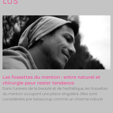
LUS
Les fossettes du menton : entre naturel et
chirurgie pour rester tendance
Dans l’univers de la beauté et de l’esthétique, les fossettes
du menton occupent une place singulière. Elles sont
considérées par beaucoup comme un charme naturel