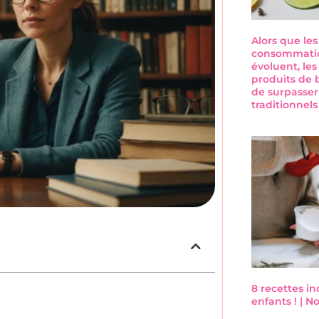
Alors que le
consommatio
évoluent, les
produits de 
de surpasser
traditionnel
8 recettes i
enfants ! | 