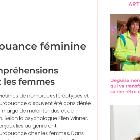
ART
douance féminine
ompréhensions
z les femmes
Deguisement-
qui va trans
soirée rétro
 victimes de nombreux stéréotypes et
 surdouance a souvent été considérée
ne marge de malentendus et de
. Selon la psychologue Ellen Winner,
enjeux liés au genre ont
surdouance chez les femmes. Dans