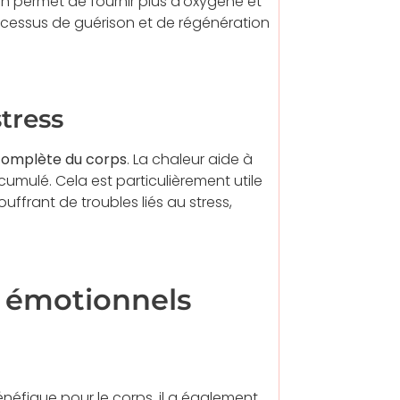
ion permet de fournir plus d’oxygène et
processus de guérison et de régénération
tress
complète du corps
. La chaleur aide à
cumulé. Cela est particulièrement utile
ffrant de troubles liés au stress,
t émotionnels
éfique pour le corps, il a également