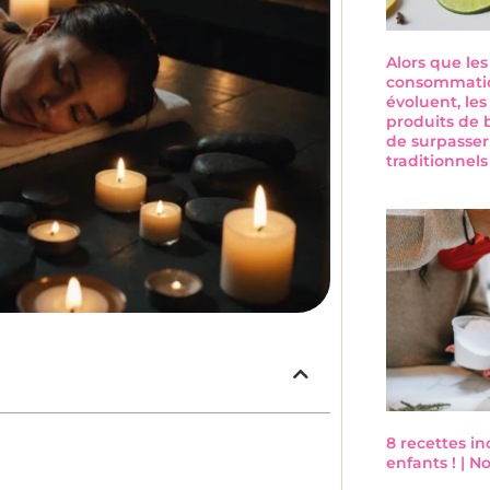
Alors que le
consommatio
évoluent, les
produits de 
de surpasser
traditionnel
8 recettes i
enfants ! | 