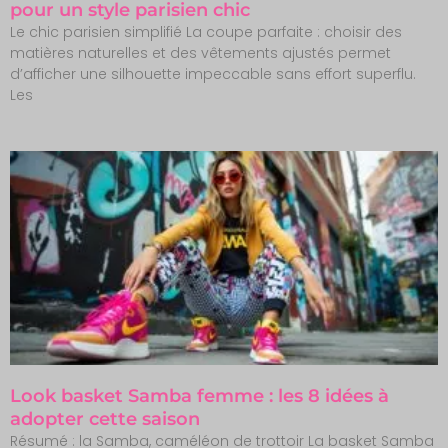
pour un style parisien chic
Le chic parisien simplifié La coupe parfaite : choisir des
matières naturelles et des vêtements ajustés permet
d’afficher une silhouette impeccable sans effort superflu.
Les
Look basket Samba femme : les 8 idées à
adopter cette saison
Résumé : la Samba, caméléon de trottoir La basket Samba