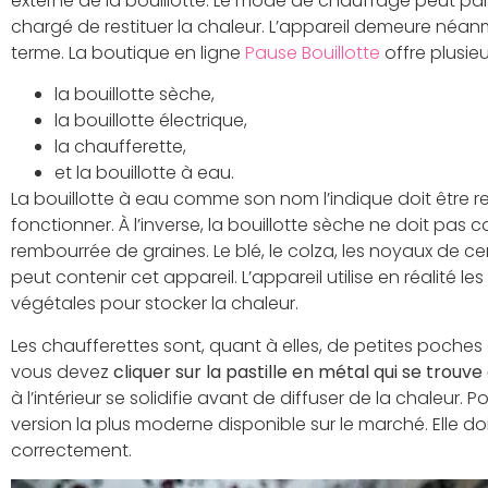
externe de la bouillotte. Le mode de chauffage peut par
chargé de restituer la chaleur. L’appareil demeure néanm
terme. La boutique en ligne
Pause Bouillotte
offre plusieu
la bouillotte sèche,
la bouillotte électrique,
la chaufferette,
et la bouillotte à eau.
La bouillotte à eau comme son nom l’indique doit être 
fonctionner. À l’inverse, la bouillotte sèche ne doit pas con
rembourrée de graines. Le blé, le colza, les noyaux de ce
peut contenir cet appareil. L’appareil utilise en réalité l
végétales pour stocker la chaleur.
Les chaufferettes sont, quant à elles, de petites poches
vous devez
cliquer sur la pastille en métal qui se trouve
à l’intérieur se solidifie avant de diffuser de la chaleur. Pou
version la plus moderne disponible sur le marché. Elle d
correctement.