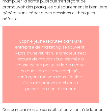
manipuler, la santé publique s’efforçant de
promouvoir des pratiques qui soutiennent le bien-être
général sans céder à des pressions esthétiques
néfastes.
Sophie, jeune recrutée dans une
entreprise de marketing, se souvient :
« Lors d’une réunion, le directeur s’est
excusé de m’avoir sous-estimée à
cause de ma petite taille. Sa remise
en question brisa ses préjugés,
renforçant ma voix dans l’équipe.
Cela m’a prouvé combien la
perception peut évoluer. »
Des campagnes de sensibilisation visent à éduquer