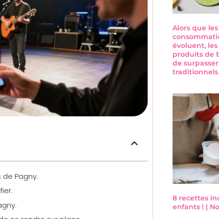
Alors que le
consommatio
évoluent, les
produits de 
de surpasser
traditionnel
s de Pagny.
ier.
8 recettes i
agny.
enfants ! | 