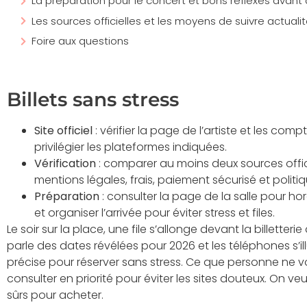
La préparation pour le concert et bons réflexes avant 
Les sources officielles et les moyens de suivre actuali
Foire aux questions
Billets sans stress
Site officiel
: vérifier la page de l’artiste et les compt
privilégier les plateformes indiquées.
Vérification
: comparer au moins deux sources offici
mentions légales, frais, paiement sécurisé et poli
Préparation
: consulter la page de la salle pour hor
et organiser l’arrivée pour éviter stress et files.
Le soir sur la place, une file s’allonge devant la billetter
parle des dates révélées pour 2026 et les téléphones s’i
précise pour réserver sans stress. Ce que personne ne vo
consulter en priorité pour éviter les sites douteux. On ve
sûrs pour acheter.