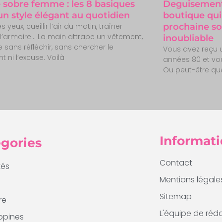
 sobre femme : les 8 basiques
Deguisement-
un style élégant au quotidien
boutique qui
es yeux, cueillir l’air du matin, traîner
prochaine s
l’armoire… La main attrape un vêtement,
inoubliable
 sans réfléchir, sans chercher le
Vous avez reçu u
t ni l’excuse. Voilà
années 80 et vo
Ou peut-être que
Informati
gories
Contact
tés
Mentions légale
Sitemap
re
L'équipe de réd
opines