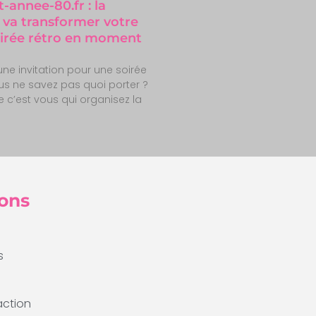
annee-80.fr : la
 va transformer votre
oirée rétro en moment
ne invitation pour une soirée
us ne savez pas quoi porter ?
 c’est vous qui organisez la
ons
s
action