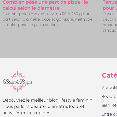
Combien pèse une part de pizza : le
Tenue
calcul selon le diamètre
pour 
En bref : poids moyen : environ 90 à 250 g par
Ouvrir l
part selon diamètre, pâte et garniture. méthode
devant 
simple : peser la pizza entière
presque
clinquan
Caté
Actuali
Beauté
Découvrez le meilleur blog lifestyle féminin,
Bien-êt
nous parlons beauté, bien-être, food, et
activités entre copines.
Entre c