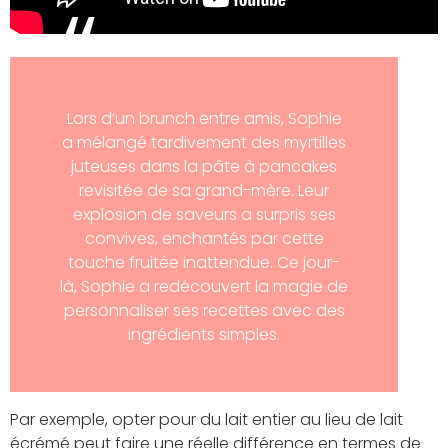
Lors d’un brunch entre amis, Sophie
a mélangé tardivement des myrtilles
juteuses dans la pâte à pancakes
revisitée de sa grand-mère. Leur
explosion de saveurs a surpris ses
convives, enchantés par cette
touche fruitée inattendue. Ce jour-
là, Sophie a redécouvert la magie de
personnaliser ses recettes avec des
ingrédients simples.
Par exemple, opter pour du lait entier au lieu de lait
écrémé peut faire une réelle différence en termes de