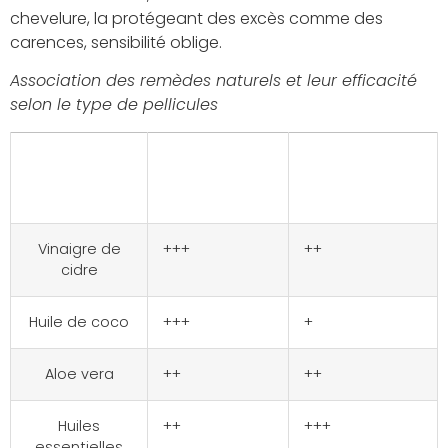
chevelure, la protégeant des excès comme des
carences, sensibilité oblige.
Association des remèdes naturels et leur efficacité
selon le type de pellicules
Remède
Pellicules
Pellicules
naturel
sèches
grasses
Vinaigre de
+++
++
cidre
Huile de coco
+++
+
Aloe vera
++
++
Huiles
++
+++
essentielles