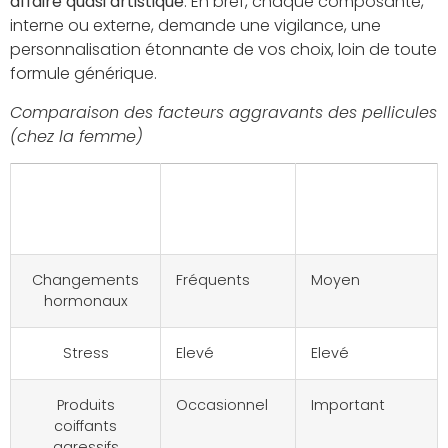
affaire quasi artistique
. En bref, chaque composante,
interne ou externe, demande une vigilance, une
personnalisation étonnante de vos choix, loin de toute
formule générique.
Comparaison des facteurs aggravants des pellicules
(chez la femme)
Facteur
Pellicules
Pellicules
sèches
grasses
Changements
Fréquents
Moyen
hormonaux
Stress
Elevé
Elevé
Produits
Occasionnel
Important
coiffants
agressifs