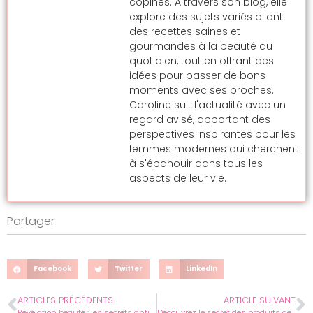
copines. À travers son blog, elle
explore des sujets variés allant
des recettes saines et
gourmandes à la beauté au
quotidien, tout en offrant des
idées pour passer de bons
moments avec ses proches.
Caroline suit l'actualité avec un
regard avisé, apportant des
perspectives inspirantes pour les
femmes modernes qui cherchent
à s'épanouir dans tous les
aspects de leur vie.
Partager
Facebook
Twitter
LinkedIn
ARTICLES PRÉCÉDENTS
ARTICLE SUIVANT
Révélation beauté : les secrets antiâge que les femmes ignorent souvent
Découvrez le secret des produits de beauté bio qui enchantent les femmes