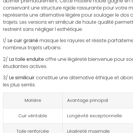
abîmer prématurément. Cette matière noble gagne en s
conservant une structure rigide rassurante pour votre ma
représente une alternative légère pour soulager le dos
trajets. Les versions en similicuir de haute qualité per
restreint sans négliger l esthétique.
1/
Le cuir grainé
masque les rayures et résiste parfaiteme
nombreux trajets urbains.
2/
La toile enduite
offre une légèreté bienvenue pour sou
étudiantes actives.
3/
Le similicuir
constitue une alternative éthique et abord
les plus serrés.
Matière
Avantage principal
Cuir véritable
Longévité exceptionnelle
Toile renforcée
Légèreté maximale