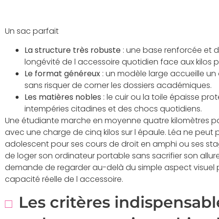
Un sac parfait
La structure très robuste
: une base renforcée et d
longévité de l accessoire quotidien face aux kilos p
Le format généreux
: un modèle large accueille un
sans risquer de corner les dossiers académiques.
Les matières nobles
: le cuir ou la toile épaisse p
intempéries citadines et des chocs quotidiens.
Une étudiante marche en moyenne quatre kilomètres par
avec une charge de cinq kilos sur l épaule. Léa ne peut 
adolescent pour ses cours de droit en amphi ou ses st
de loger son ordinateur portable sans sacrifier son allur
demande de regarder au-delà du simple aspect visuel pour
capacité réelle de l accessoire.
Les critères indispensabl